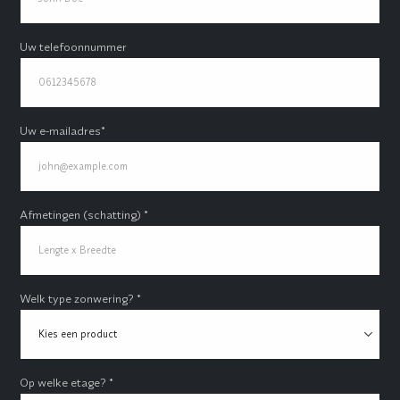
Uw telefoonnummer
Uw e-mailadres*
Afmetingen (schatting) *
Welk type zonwering? *
Op welke etage? *