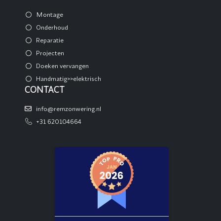
Montage
Onderhoud
Reparatie
Projecten
Doeken vervangen
Handmatig>>elektrisch
CONTACT
info@remzonwering.nl
+31 620104664