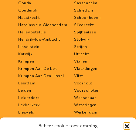
Gouda
Sassenheim
Gouderak
Schiedam
Haastrecht
Schoonhoven
Hardinxveld-Giessendam
Sliedrecht
Hellevoetsluis
Spijkenisse
Hendrik-Ido-Ambacht
Stolwijk
IJsselstein
Strijen
Katwijk
Utrecht
Krimpen
Vianen
Krimpen Aan De Lek
Vlaardingen
Krimpen Aan Den IJssel
Vlist
Leerdam
Voorhout
Leiden
Voorschoten
Leiderdorp
Wassenaar
Lekkerkerk
Wateringen
Liesveld
Werkendam
Lisse
Woerden
Beheer cookie toestemming
Lopik
Woudrichem
Maassluis
Zoetermeer