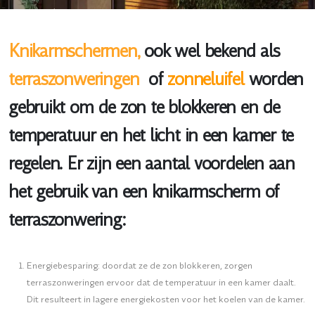
Knikarmschermen,
ook wel bekend als
terraszonweringen
of
zonneluifel
worden
gebruikt om de zon te blokkeren en de
temperatuur en het licht in een kamer te
regelen. Er zijn een aantal voordelen aan
het gebruik van een knikarmscherm of
terraszonwering:
Energiebesparing: doordat ze de zon blokkeren, zorgen
terraszonweringen ervoor dat de temperatuur in een kamer daalt.
Dit resulteert in lagere energiekosten voor het koelen van de kamer.