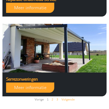
Meer informatie
Serrezonweringen
Meer informatie
Vorige
1
2
3
Volgende