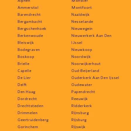
Alphen
Monster
Ammerstol
Montfoort
Barendrecht
Naaldwijk
Bergambacht
Nesselande
Bergschenhoek
Nieuwegein
Berkenwoude
Nieuwerkerk Aan Den
Bleiswijk
IJssel
Bodegraven
Nieuwkoop
Boskoop
Noordwijk
Brielle
Noorwijkerhout
Capelle
Oud-Beijerland
De Lier
Ouderkerk Aan Den Ijssel
Delft
Oudewater
Den Haag
Papendrecht
Dordrecht
Reeuwijk
Drechtsteden
Ridderkerk
Drimmelen
Rijnsburg
Geertruidenberg
Rijsburg
Gorinchem
Rijswijk