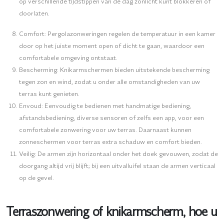
op verschillende tijdstippen van de dag zonlicht kunt blokkeren of
doorlaten.
Comfort:
Pergolazonweringen regelen de temperatuur in een kamer
door op het juiste moment open of dicht te gaan, waardoor een
comfortabele omgeving ontstaat.
Bescherming:
Knikarmschermen bieden uitstekende bescherming
tegen zon en wind, zodat u onder alle omstandigheden van uw
terras kunt genieten.
Envoud:
Eenvoudig te bedienen met handmatige bediening,
afstandsbediening, diverse sensoren of zelfs een app, voor een
comfortabele zonwering voor uw terras. Daarnaast kunnen
zonneschermen voor terras extra schaduw en comfort bieden.
Veilig:
De armen zijn horizontaal onder het doek gevouwen, zodat de
doorgang altijd vrij blijft; bij een uitvalluifel staan ​​de armen verticaal
op de gevel.
Terraszonwering of knikarmscherm, hoe u