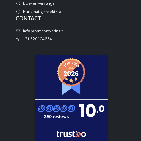
Doeken vervangen
Handmatig>>elektrisch
CONTACT
info@remzonwering.nl
+31 620104664
10
,0
390 reviews