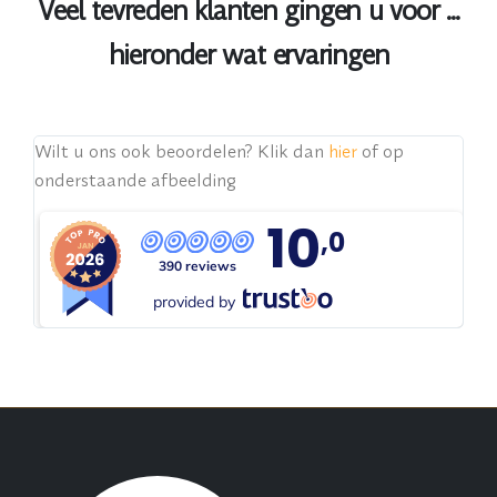
Veel tevreden klanten gingen u voor ...
hieronder wat ervaringen
Pe
Wilt u ons ook beoordelen? Klik dan
hier
of op
Sn
onderstaande afbeelding
 de
ge
10
,0
390 reviews
provided by