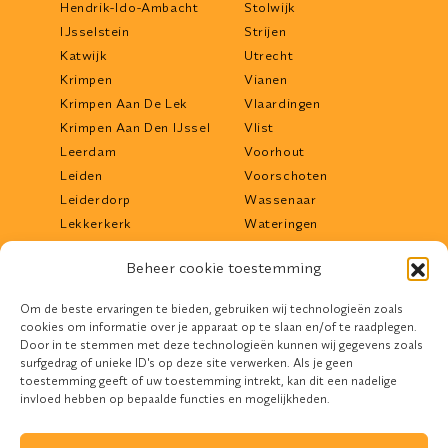
Hendrik-Ido-Ambacht
Stolwijk
IJsselstein
Strijen
Katwijk
Utrecht
Krimpen
Vianen
Krimpen Aan De Lek
Vlaardingen
Krimpen Aan Den IJssel
Vlist
Leerdam
Voorhout
Leiden
Voorschoten
Leiderdorp
Wassenaar
Lekkerkerk
Wateringen
Liesveld
Werkendam
Beheer cookie toestemming
Lisse
Woerden
Lopik
Woudrichem
Om de beste ervaringen te bieden, gebruiken wij technologieën zoals
Maassluis
Zoetermeer
cookies om informatie over je apparaat op te slaan en/of te raadplegen.
Mijdrecht
Zwijndrecht
Door in te stemmen met deze technologieën kunnen wij gegevens zoals
surfgedrag of unieke ID's op deze site verwerken. Als je geen
toestemming geeft of uw toestemming intrekt, kan dit een nadelige
invloed hebben op bepaalde functies en mogelijkheden.