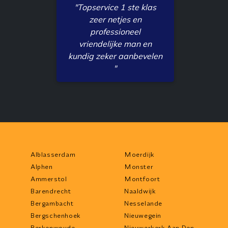
"Topservice 1 ste klas
zeer netjes en
professioneel
vriendelijke man en
kundig zeker aanbevelen
"
Alblasserdam
Moerdijk
Alphen
Monster
Ammerstol
Montfoort
Barendrecht
Naaldwijk
Bergambacht
Nesselande
Bergschenhoek
Nieuwegein
Berkenwoude
Nieuwerkerk Aan Den