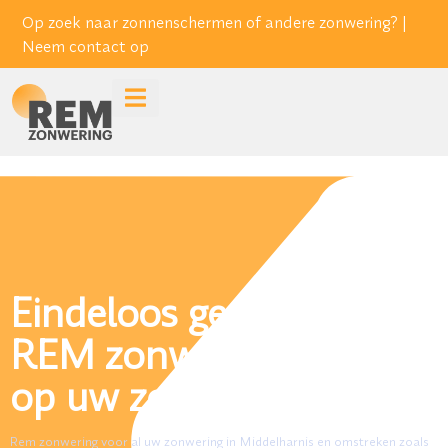
Op zoek naar zonnenschermen of andere zonwering? |
Neem contact op
Eindeloos genieten met
REM zonwering de REM
op uw zon.
Rem zonwering voor al uw zonwering in Middelharnis en omstreken zoals