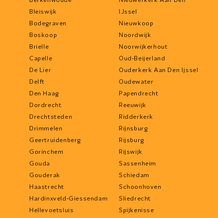
Bleiswijk
IJssel
Bodegraven
Nieuwkoop
Boskoop
Noordwijk
Brielle
Noorwijkerhout
Capelle
Oud-Beijerland
De Lier
Ouderkerk Aan Den Ijssel
Delft
Oudewater
Den Haag
Papendrecht
Dordrecht
Reeuwijk
Drechtsteden
Ridderkerk
Drimmelen
Rijnsburg
Geertruidenberg
Rijsburg
Gorinchem
Rijswijk
Gouda
Sassenheim
Gouderak
Schiedam
Haastrecht
Schoonhoven
Hardinxveld-Giessendam
Sliedrecht
Hellevoetsluis
Spijkenisse