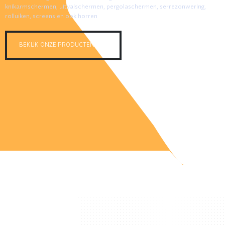
knikarmschermen, uitvalschermen, pergolaschermen, serrezonwering,
rolluiken, screens en ook horren
BEKIJK ONZE PRODUCTEN