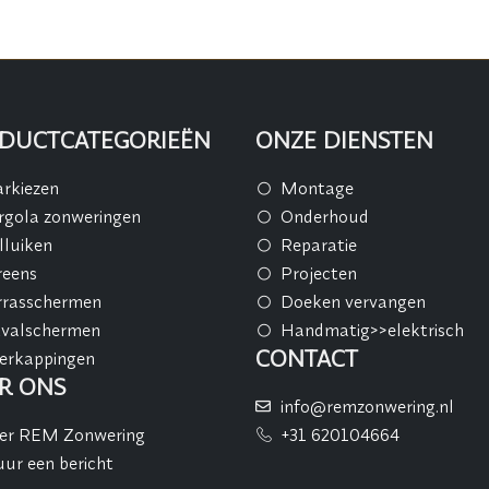
DUCTCATEGORIEËN
ONZE DIENSTEN
rkiezen
Montage
rgola zonweringen
Onderhoud
lluiken
Reparatie
reens
Projecten
rrasschermen
Doeken vervangen
tvalschermen
Handmatig>>elektrisch
CONTACT
erkappingen
R ONS
info@remzonwering.nl
er REM Zonwering
+31 620104664
uur een bericht