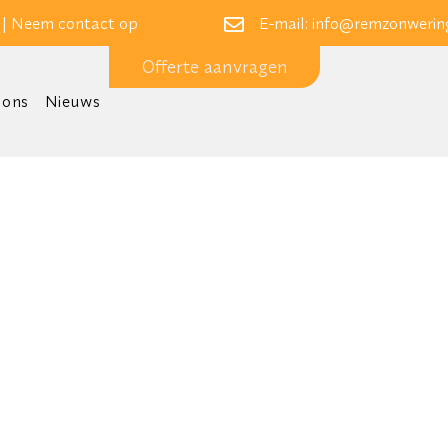
 |
Neem contact op
E-mail:
info@remzonwering
Offerte aanvragen
 ons
Nieuws