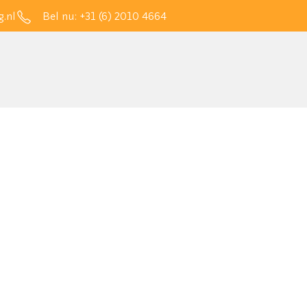
.nl
Bel nu:
+31 (6) 2010 4664