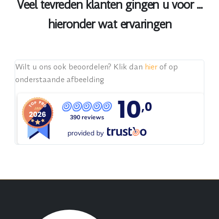
Veel tevreden klanten gingen u voor ...
hieronder wat ervaringen
Pe
Wilt u ons ook beoordelen? Klik dan
hier
of op
Sn
onderstaande afbeelding
 de
ge
10
,0
390 reviews
provided by