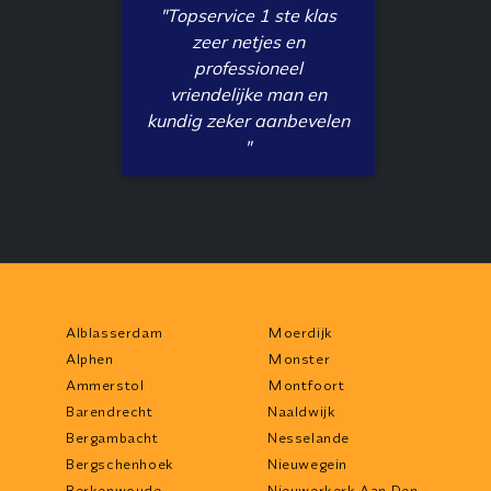
"Topservice 1 ste klas
zeer netjes en
professioneel
vriendelijke man en
kundig zeker aanbevelen
"
Alblasserdam
Moerdijk
Alphen
Monster
Ammerstol
Montfoort
Barendrecht
Naaldwijk
Bergambacht
Nesselande
Bergschenhoek
Nieuwegein
Berkenwoude
Nieuwerkerk Aan Den