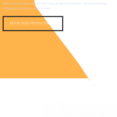
knikarmschermen, uitvalschermen, pergolaschermen, serrezonwering,
rolluiken, screens en ook horren
BEKIJK ONZE PRODUCTEN