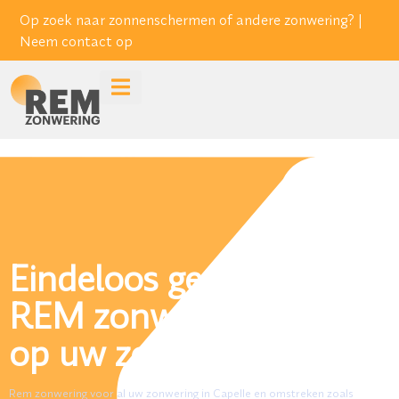
Op zoek naar zonnenschermen of andere zonwering? |
Neem contact op
Eindeloos genieten met
REM zonwering de REM
op uw zon.
Rem zonwering voor al uw zonwering in Capelle en omstreken zoals