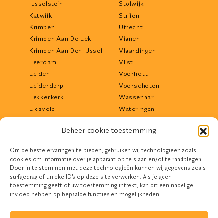
IJsselstein
Stolwijk
Katwijk
Strijen
Krimpen
Utrecht
Krimpen Aan De Lek
Vianen
Krimpen Aan Den IJssel
Vlaardingen
Leerdam
Vlist
Leiden
Voorhout
Leiderdorp
Voorschoten
Lekkerkerk
Wassenaar
Liesveld
Wateringen
Lisse
Werkendam
Beheer cookie toestemming
Lopik
Woerden
Maassluis
Woudrichem
Om de beste ervaringen te bieden, gebruiken wij technologieën zoals
Middelharnis
Zoetermeer
cookies om informatie over je apparaat op te slaan en/of te raadplegen.
Mijdrecht
Zwijndrecht
Door in te stemmen met deze technologieën kunnen wij gegevens zoals
surfgedrag of unieke ID's op deze site verwerken. Als je geen
toestemming geeft of uw toestemming intrekt, kan dit een nadelige
invloed hebben op bepaalde functies en mogelijkheden.