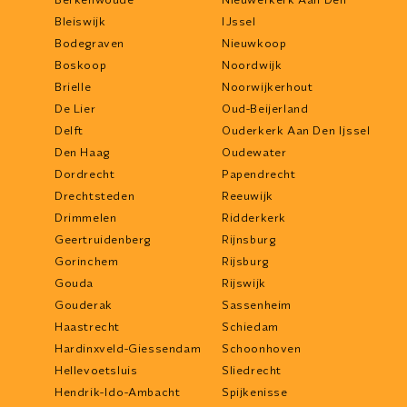
Bleiswijk
IJssel
Bodegraven
Nieuwkoop
Boskoop
Noordwijk
Brielle
Noorwijkerhout
De Lier
Oud-Beijerland
Delft
Ouderkerk Aan Den Ijssel
Den Haag
Oudewater
Dordrecht
Papendrecht
Drechtsteden
Reeuwijk
Drimmelen
Ridderkerk
Geertruidenberg
Rijnsburg
Gorinchem
Rijsburg
Gouda
Rijswijk
Gouderak
Sassenheim
Haastrecht
Schiedam
Hardinxveld-Giessendam
Schoonhoven
Hellevoetsluis
Sliedrecht
Hendrik-Ido-Ambacht
Spijkenisse