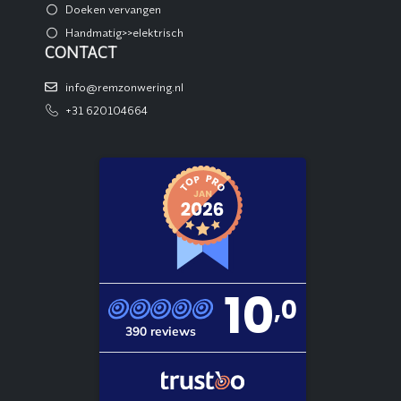
Doeken vervangen
Handmatig>>elektrisch
CONTACT
info@remzonwering.nl
+31 620104664
10
,0
390 reviews