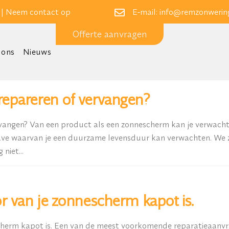
 |
Neem contact op
E-mail:
info@remzonwering
Offerte aanvragen
 ons
Nieuws
epareren of vervangen?
vangen? Van een product als een zonnescherm kan je verwacht
ave waarvan je een duurzame levensduur kan verwachten. We z
niet...
r van je zonnescherm kapot is.
cherm kapot is. Een van de meest voorkomende reparatieaanvra