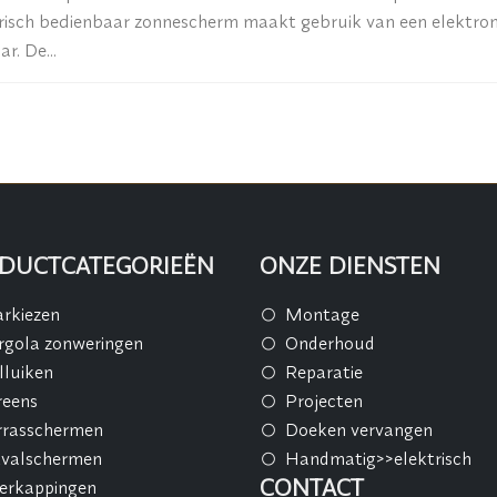
risch bedienbaar zonnescherm maakt gebruik van een elektromo
r. De...
DUCTCATEGORIEËN
ONZE DIENSTEN
rkiezen
Montage
rgola zonweringen
Onderhoud
lluiken
Reparatie
reens
Projecten
rrasschermen
Doeken vervangen
tvalschermen
Handmatig>>elektrisch
CONTACT
erkappingen