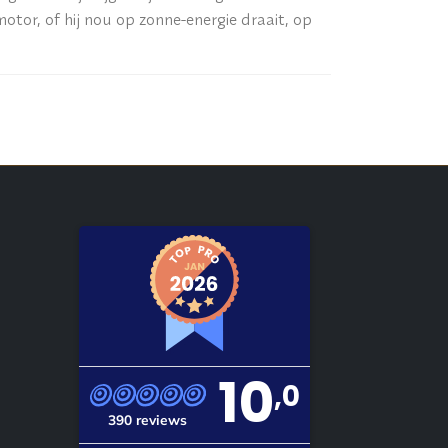
tor, of hij nou op zonne-energie draait, op
10
,0
390 reviews