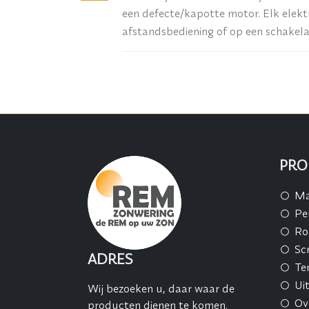
een defecte/kapotte motor. Elk elekt
afstandsbediening of op een schakelaa
PRO
Ma
Pe
Ro
Sc
ADRES
Te
Ui
Wij bezoeken u, daar waar de
Ov
producten dienen te komen.