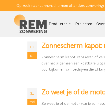
Op zoek naar zonnenschermen of andere zonwering?
Producten
Projecten
Over
Zonnescherm kapot: r
02
jun
Zonnescherm kapot: repareren of ver
over het algemeen een kostbare uitg
voorbijkomen van bedrijven die al lang 
Zo weet je of de moto
31
mei
Zo weet je of de motor van je zonnes