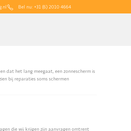
.nl
Bel nu:
+31 (6) 2010 4664
en dat het lang meegaat, een zonnescherm is
ien bij reparaties soms schermen
gen die wij krijgen zijn aanvragen omtrent