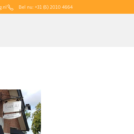
.nl
Bel nu:
+31 (6) 2010 4664