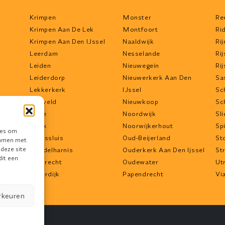
Krimpen
Monster
Re
Krimpen Aan De Lek
Montfoort
Ri
Krimpen Aan Den IJssel
Naaldwijk
Ri
Leerdam
Nesselande
Ri
Leiden
Nieuwegein
Rij
Leiderdorp
Nieuwerkerk Aan Den
Sa
Lekkerkerk
IJssel
Sc
Liesveld
Nieuwkoop
Sc
Lisse
Noordwijk
Sl
endam
Lopik
Noorwijkerhout
Sp
ies om
Maassluis
Oud-Beijerland
St
temmen met
 deze site
ht
Middelharnis
Ouderkerk Aan Den Ijssel
Str
dit een
Mijdrecht
Oudewater
Ut
Moerdijk
Papendrecht
Vi
rkeuren