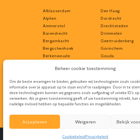
Alblasserdam
Den Haag
Alphen
Dordrecht
Ammerstol
Drechtsteden
Barendrecht
Drimmelen
Bergambacht
Geertruidenberg
Bergschenhoek
Gorinchem
Berkenwoude
Gouda
Bleiswijk
Gouderak
Beheer cookie toestemming
Bodegraven
Haastrecht
Boskoop
Hardinxveld-Giess
Om de beste ervaringen te bieden, gebruiken wij technologieën zoals cook
Brielle
Hellevoetsluis
informatie over je apparaat op te slaan en/of te raadplegen. Door in te s
deze technologieën kunnen wij gegevens zoals surfgedrag of unieke ID's op
Capelle
Hendrik-Ido-Ambac
verwerken. Als je geen toestemming geeft of uw toestemming intrekt, kan 
De Lier
IJsselstein
nadelige invloed hebben op bepaalde functies en mogelijkheden.
Delft
Katwijk
Accepteren
Weigeren
Bekijk voo
Cookiebeleid
Privacybeleid
Design door
Devife