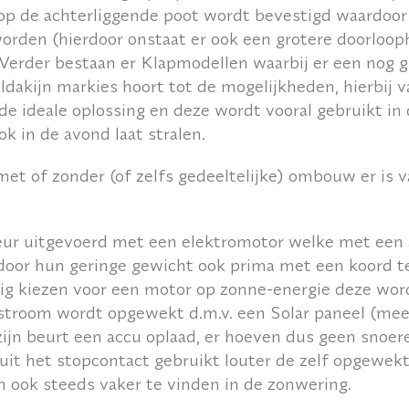
op de achterliggende poot wordt bevestigd waardoor 
orden (hierdoor onstaat er ook een grotere doorlooph
 Verder bestaan er
Klapmodellen
waarbij er een nog g
ldakijn
markies hoort tot de mogelijkheden, hierbij v
de ideale oplossing en deze wordt vooral gebruikt in 
k in de avond laat stralen.
t of zonder (of zelfs gedeeltelijke) ombouw er is va
ur uitgevoerd met een elektromotor welke met een 
door hun geringe gewicht ook prima met een koord t
ig kiezen voor een motor op zonne-energie deze word
stroom wordt opgewekt d.m.v. een Solar paneel (mee
jn beurt een accu oplaad, er hoeven dus geen snoere
uit het stopcontact gebruikt louter de zelf opgewek
 ook steeds vaker te vinden in de zonwering.