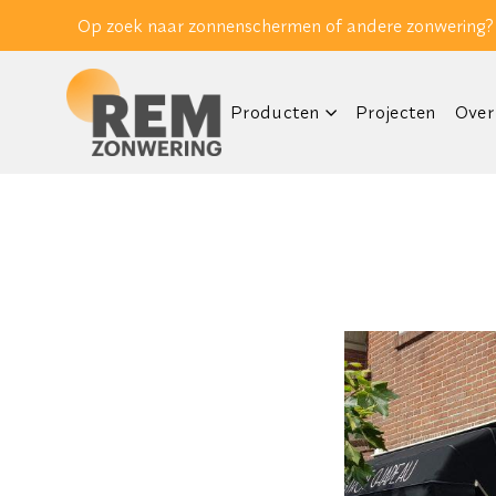
Op zoek naar zonnenschermen of andere zonwering?
Producten
Projecten
Over