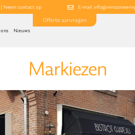
 |
Neem contact op
E-mail:
info@remzonwering
Offerte aanvragen
 ons
Nieuws
Markiezen