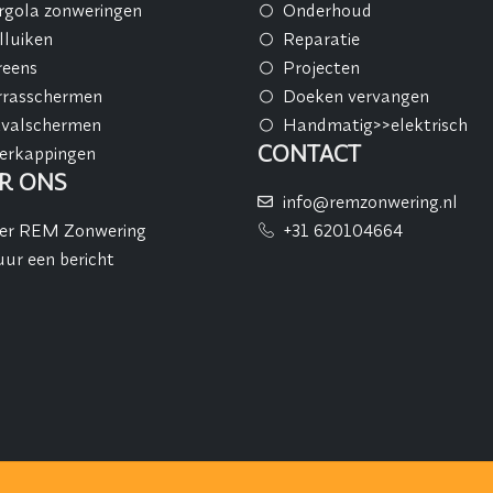
rgola zonweringen
Onderhoud
lluiken
Reparatie
reens
Projecten
rrasschermen
Doeken vervangen
tvalschermen
Handmatig>>elektrisch
CONTACT
erkappingen
R ONS
info@remzonwering.nl
er REM Zonwering
+31 620104664
uur een bericht