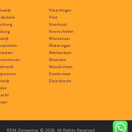
euwijk
Vlaardingen
dderkerk
Vlist
jnsburg
Voorhout
jsburg
Voorschoten
swijk
Wassenaar
ssenheim
Wateringen
hiedam
Werkendam
hoonhoven
Woerden
iedrecht
Woudrichem
ijkenisse
Zoetermeer
olwijk
Zwijndrecht
ijen
recht
anen
REM Zonwering. © 2026. All Rights Reserved