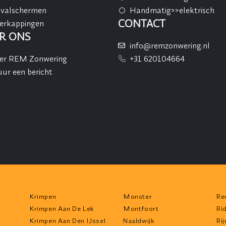
tvalschermen
Handmatig>>elektrisch
CONTACT
erkappingen
R ONS
info@remzonwering.nl
er REM Zonwering
+31 620104664
uur een bericht
Krimpen
Monster
Re
Krimpen Aan De Lek
Montfoort
Ri
Krimpen Aan Den IJssel
Naaldwijk
Ri