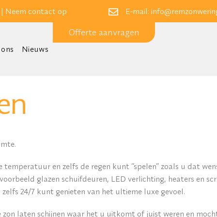
 |
Neem contact op
E-mail:
info@remzonwering
Offerte aanvragen
 ons
Nieuws
en
imte.
 temperatuur en zelfs de regen kunt “spelen” zoals u dat wen
ijvoorbeeld glazen schuifdeuren, LED verlichting, heaters en sc
 zelfs 24/7 kunt genieten van het ultieme luxe gevoel.
 zon laten schijnen waar het u uitkomt of juist weren en moc