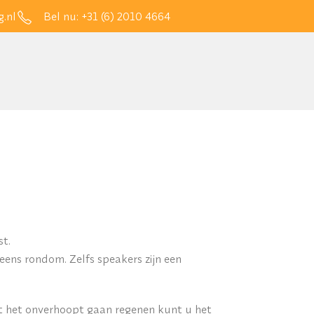
.nl
Bel nu:
+31 (6) 2010 4664
st.
reens rondom. Zelfs speakers zijn een
ht het onverhoopt gaan regenen kunt u het