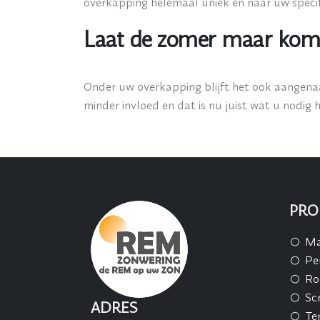
overkapping helemaal uniek en naar uw speci
Laat de zomer maar komen
Onder uw overkapping blijft het ook aangenaam
minder invloed en dat is nu juist wat u nodig h
PRO
Ma
Pe
Ro
Sc
ADRES
Te