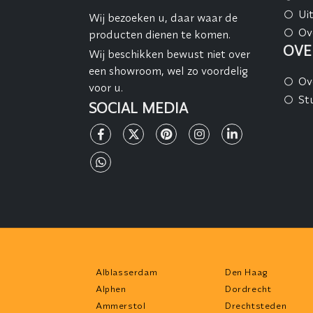
Ui
Wij bezoeken u, daar waar de
Ov
producten dienen te komen.
OVE
Wij beschikken bewust niet over
een showroom, wel zo voordelig
Ov
voor u.
St
SOCIAL MEDIA
Alblasserdam
Den Haag
Alphen
Dordrecht
Ammerstol
Drechtsteden