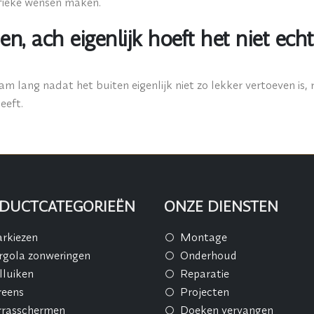
fieke wensen maken.
, ach eigenlijk hoeft het niet ech
 lang nadat het buiten eigenlijk niet zo lekker vertoeven is,
eeft.
DUCTCATEGORIEËN
ONZE DIENSTEN
rkiezen
Montage
rgola zonweringen
Onderhoud
lluiken
Reparatie
reens
Projecten
rrasschermen
Doeken vervangen