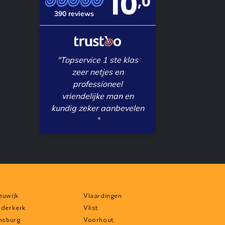
10
,0
390 reviews
"Topservice 1 ste klas
zeer netjes en
professioneel
vriendelijke man en
kundig zeker aanbevelen
"
euwijk
Vlaardingen
dderkerk
Vlist
jnsburg
Voorhout