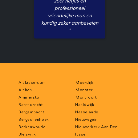
zeer netjes en
professioneel
vriendelijke man en
kundig zeker aanbevelen
"
Alblasserdam
Moerdijk
Alphen
Monster
Ammerstol
Montfoort
Barendrecht
Naaldwijk
Bergambacht
Nesselande
Bergschenhoek
Nieuwegein
Berkenwoude
Nieuwerkerk Aan Den
Bleiswijk
IJssel