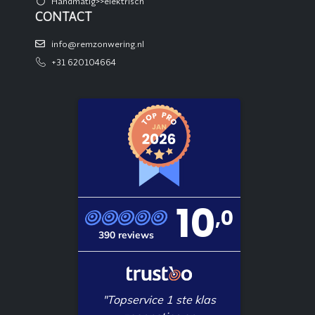
Handmatig>>elektrisch
CONTACT
info@remzonwering.nl
+31 620104664
10
,0
390 reviews
"Topservice 1 ste klas