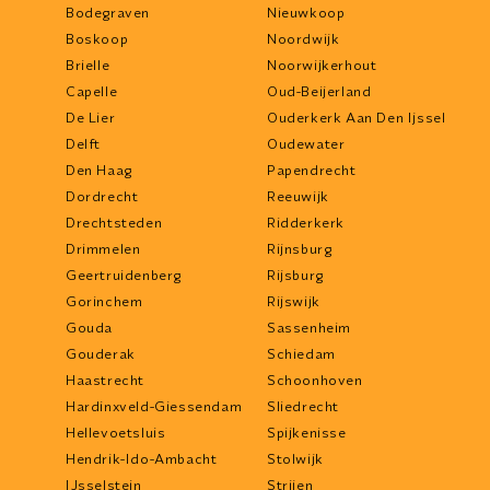
Bodegraven
Nieuwkoop
Boskoop
Noordwijk
Brielle
Noorwijkerhout
Capelle
Oud-Beijerland
De Lier
Ouderkerk Aan Den Ijssel
Delft
Oudewater
Den Haag
Papendrecht
Dordrecht
Reeuwijk
Drechtsteden
Ridderkerk
Drimmelen
Rijnsburg
Geertruidenberg
Rijsburg
Gorinchem
Rijswijk
Gouda
Sassenheim
Gouderak
Schiedam
Haastrecht
Schoonhoven
Hardinxveld-Giessendam
Sliedrecht
Hellevoetsluis
Spijkenisse
Hendrik-Ido-Ambacht
Stolwijk
IJsselstein
Strijen