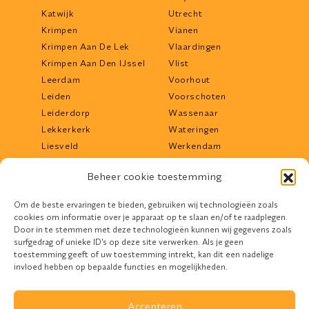
Katwijk
Utrecht
Krimpen
Vianen
Krimpen Aan De Lek
Vlaardingen
Krimpen Aan Den IJssel
Vlist
Leerdam
Voorhout
Leiden
Voorschoten
Leiderdorp
Wassenaar
Lekkerkerk
Wateringen
Liesveld
Werkendam
Lisse
Woerden
Beheer cookie toestemming
Lopik
Woudrichem
Maassluis
Zoetermeer
Om de beste ervaringen te bieden, gebruiken wij technologieën zoals
Middelharnis
Zwijndrecht
cookies om informatie over je apparaat op te slaan en/of te raadplegen.
Mijdrecht
Door in te stemmen met deze technologieën kunnen wij gegevens zoals
surfgedrag of unieke ID's op deze site verwerken. Als je geen
toestemming geeft of uw toestemming intrekt, kan dit een nadelige
invloed hebben op bepaalde functies en mogelijkheden.
Accepteren