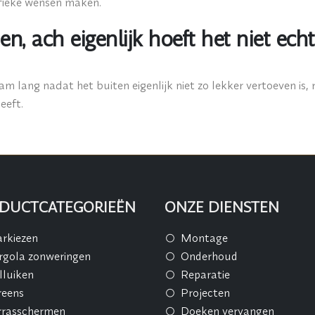
fieke wensen maken.
, ach eigenlijk hoeft het niet ech
 lang nadat het buiten eigenlijk niet zo lekker vertoeven is,
eeft.
DUCTCATEGORIEËN
ONZE DIENSTEN
rkiezen
Montage
rgola zonweringen
Onderhoud
lluiken
Reparatie
reens
Projecten
rrasschermen
Doeken vervangen