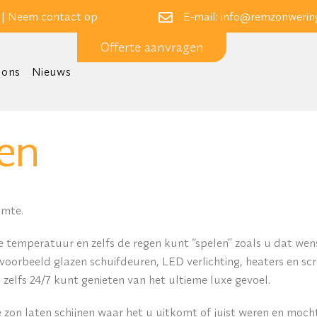
 |
Neem contact op
E-mail:
info@remzonwering
Offerte aanvragen
 ons
Nieuws
en
imte.
 temperatuur en zelfs de regen kunt “spelen” zoals u dat wen
ijvoorbeeld glazen schuifdeuren, LED verlichting, heaters en sc
 zelfs 24/7 kunt genieten van het ultieme luxe gevoel.
 zon laten schijnen waar het u uitkomt of juist weren en moc