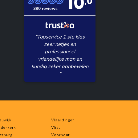
10
,0
390 reviews
"Topservice 1 ste klas
zeer netjes en
professioneel
vriendelijke man en
kundig zeker aanbevelen
"
euwijk
Vlaardingen
dderkerk
Vlist
jnsburg
Voorhout