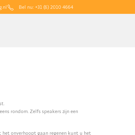
.nl
Bel nu:
+31 (6) 2010 4664
st.
reens rondom. Zelfs speakers zijn een
ht het onverhoopt gaan regenen kunt u het