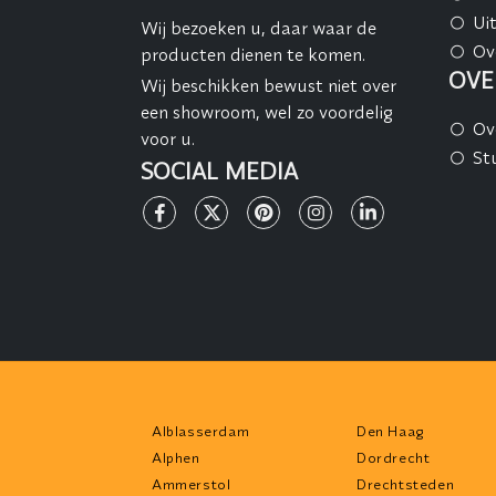
Ui
Wij bezoeken u, daar waar de
Ov
producten dienen te komen.
OVE
Wij beschikken bewust niet over
een showroom, wel zo voordelig
Ov
voor u.
St
SOCIAL MEDIA
Alblasserdam
Den Haag
Alphen
Dordrecht
Ammerstol
Drechtsteden