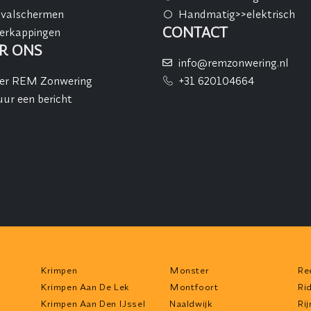
tvalschermen
Handmatig>>elektrisch
CONTACT
erkappingen
R ONS
info@remzonwering.nl
er REM Zonwering
+31 620104664
uur een bericht
Krimpen
Monster
Re
Krimpen Aan De Lek
Montfoort
Ri
Krimpen Aan Den IJssel
Naaldwijk
Ri