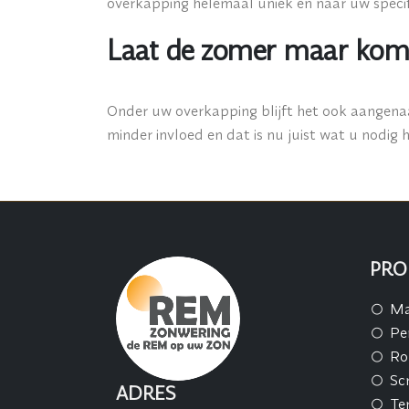
overkapping helemaal uniek en naar uw speci
Laat de zomer maar komen
Onder uw overkapping blijft het ook aangenaam
minder invloed en dat is nu juist wat u nodig h
PRO
Ma
Pe
Ro
Sc
ADRES
Te