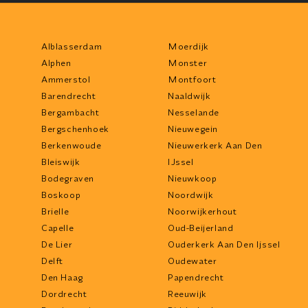
Alblasserdam
Moerdijk
Alphen
Monster
Ammerstol
Montfoort
Barendrecht
Naaldwijk
Bergambacht
Nesselande
Bergschenhoek
Nieuwegein
Berkenwoude
Nieuwerkerk Aan Den
Bleiswijk
IJssel
Bodegraven
Nieuwkoop
Boskoop
Noordwijk
Brielle
Noorwijkerhout
Capelle
Oud-Beijerland
De Lier
Ouderkerk Aan Den Ijssel
Delft
Oudewater
Den Haag
Papendrecht
Dordrecht
Reeuwijk