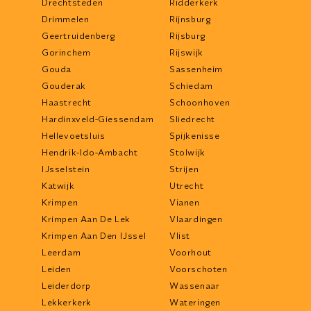
Drechtsteden
Ridderkerk
Drimmelen
Rijnsburg
Geertruidenberg
Rijsburg
Gorinchem
Rijswijk
Gouda
Sassenheim
Gouderak
Schiedam
Haastrecht
Schoonhoven
Hardinxveld-Giessendam
Sliedrecht
Hellevoetsluis
Spijkenisse
Hendrik-Ido-Ambacht
Stolwijk
IJsselstein
Strijen
Katwijk
Utrecht
Krimpen
Vianen
Krimpen Aan De Lek
Vlaardingen
Krimpen Aan Den IJssel
Vlist
Leerdam
Voorhout
Leiden
Voorschoten
Leiderdorp
Wassenaar
Lekkerkerk
Wateringen