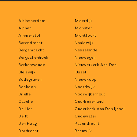
Alblasserdam
Moerdijk
Alphen
Monster
Ammerstol
Montfoort
Barendrecht
Naaldwijk
Bergambacht
Nesselande
Bergschenhoek
Nieuwegein
Berkenwoude
Nieuwerkerk Aan Den
Bleiswijk
IJssel
Bodegraven
Nieuwkoop
Boskoop
Noordwijk
Brielle
Noorwijkerhout
Capelle
Oud-Beijerland
De Lier
Ouderkerk Aan Den Ijssel
Delft
Oudewater
Den Haag
Papendrecht
Dordrecht
Reeuwijk