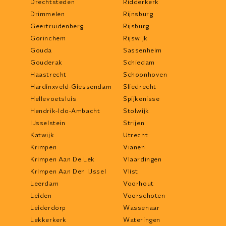
Drechtsteden
Ridderkerk
Drimmelen
Rijnsburg
Geertruidenberg
Rijsburg
Gorinchem
Rijswijk
Gouda
Sassenheim
Gouderak
Schiedam
Haastrecht
Schoonhoven
Hardinxveld-Giessendam
Sliedrecht
Hellevoetsluis
Spijkenisse
Hendrik-Ido-Ambacht
Stolwijk
IJsselstein
Strijen
Katwijk
Utrecht
Krimpen
Vianen
Krimpen Aan De Lek
Vlaardingen
Krimpen Aan Den IJssel
Vlist
Leerdam
Voorhout
Leiden
Voorschoten
Leiderdorp
Wassenaar
Lekkerkerk
Wateringen