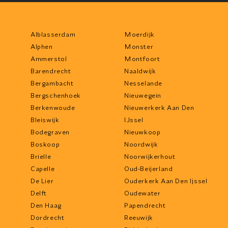
Alblasserdam
Moerdijk
Alphen
Monster
Ammerstol
Montfoort
Barendrecht
Naaldwijk
Bergambacht
Nesselande
Bergschenhoek
Nieuwegein
Berkenwoude
Nieuwerkerk Aan Den
Bleiswijk
IJssel
Bodegraven
Nieuwkoop
Boskoop
Noordwijk
Brielle
Noorwijkerhout
Capelle
Oud-Beijerland
De Lier
Ouderkerk Aan Den Ijssel
Delft
Oudewater
Den Haag
Papendrecht
Dordrecht
Reeuwijk