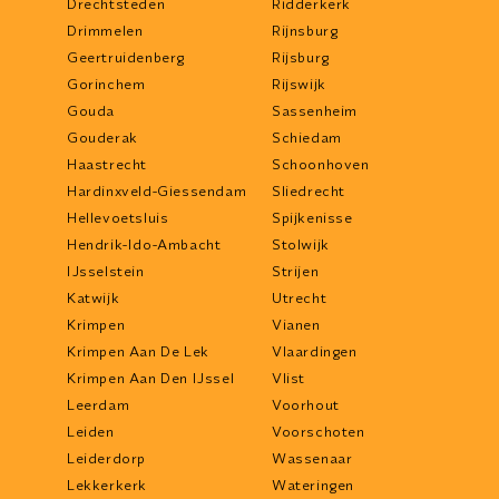
Drechtsteden
Ridderkerk
Drimmelen
Rijnsburg
Geertruidenberg
Rijsburg
Gorinchem
Rijswijk
Gouda
Sassenheim
Gouderak
Schiedam
Haastrecht
Schoonhoven
Hardinxveld-Giessendam
Sliedrecht
Hellevoetsluis
Spijkenisse
Hendrik-Ido-Ambacht
Stolwijk
IJsselstein
Strijen
Katwijk
Utrecht
Krimpen
Vianen
Krimpen Aan De Lek
Vlaardingen
Krimpen Aan Den IJssel
Vlist
Leerdam
Voorhout
Leiden
Voorschoten
Leiderdorp
Wassenaar
Lekkerkerk
Wateringen