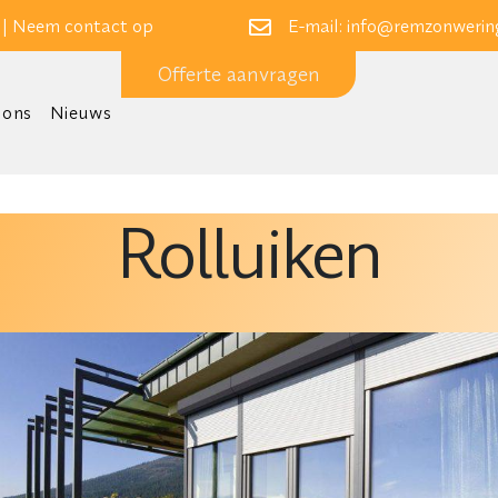
 |
Neem contact op
E-mail:
info@remzonwering
Offerte aanvragen
 ons
Nieuws
Rolluiken