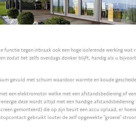
functie tegen inbraak ook een hoge isolerende werking wat res
en zodat het zelfs overdags donker blijft, handig als u bijvoo
nium gevuld met schuim waardoor warmte en koude gescheiden
 met een elektromotor welke met een afstandsbediening of ee
-energie deze wordt altijd met een handige afstandsbediening
creen gemonteerd) die op zijn beurt een accu oplaad, er hoeve
 stopcontact gebruikt louter de zelf opgewekte “groene” stro