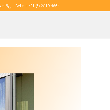
.nl
Bel nu:
+31 (6) 2010 4664