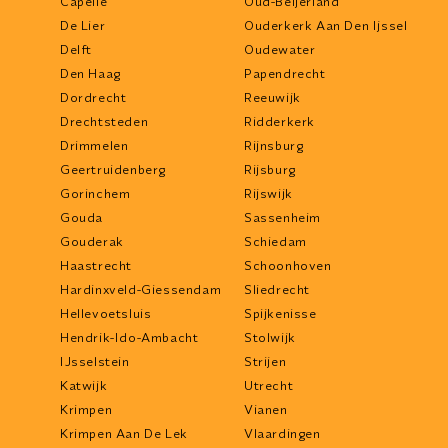
Capelle
Oud-Beijerland
De Lier
Ouderkerk Aan Den Ijssel
Delft
Oudewater
Den Haag
Papendrecht
Dordrecht
Reeuwijk
Drechtsteden
Ridderkerk
Drimmelen
Rijnsburg
Geertruidenberg
Rijsburg
Gorinchem
Rijswijk
Gouda
Sassenheim
Gouderak
Schiedam
Haastrecht
Schoonhoven
Hardinxveld-Giessendam
Sliedrecht
Hellevoetsluis
Spijkenisse
Hendrik-Ido-Ambacht
Stolwijk
IJsselstein
Strijen
Katwijk
Utrecht
Krimpen
Vianen
Krimpen Aan De Lek
Vlaardingen