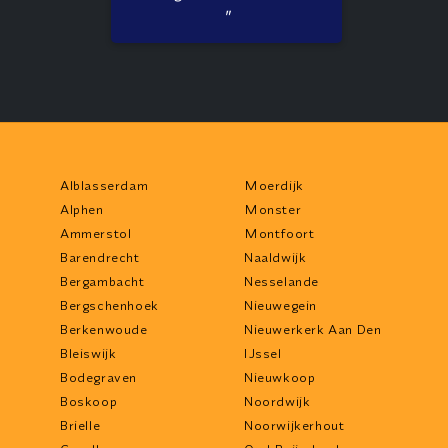
"
Alblasserdam
Moerdijk
Alphen
Monster
Ammerstol
Montfoort
Barendrecht
Naaldwijk
Bergambacht
Nesselande
Bergschenhoek
Nieuwegein
Berkenwoude
Nieuwerkerk Aan Den
Bleiswijk
IJssel
Bodegraven
Nieuwkoop
Boskoop
Noordwijk
Brielle
Noorwijkerhout