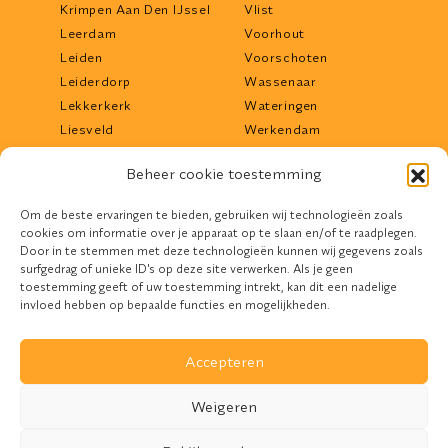
Krimpen Aan Den IJssel
Vlist
Leerdam
Voorhout
Leiden
Voorschoten
Leiderdorp
Wassenaar
Lekkerkerk
Wateringen
Liesveld
Werkendam
Lisse
Woerden
Beheer cookie toestemming
Lopik
Woudrichem
Maassluis
Zoetermeer
Om de beste ervaringen te bieden, gebruiken wij technologieën zoals
Middelharnis
Zwijndrecht
cookies om informatie over je apparaat op te slaan en/of te raadplegen.
Mijdrecht
Door in te stemmen met deze technologieën kunnen wij gegevens zoals
surfgedrag of unieke ID's op deze site verwerken. Als je geen
toestemming geeft of uw toestemming intrekt, kan dit een nadelige
invloed hebben op bepaalde functies en mogelijkheden.
Accepteren
Design door
Devife
Weigeren
REM Zonwering. © 2026. All Rights Reserved