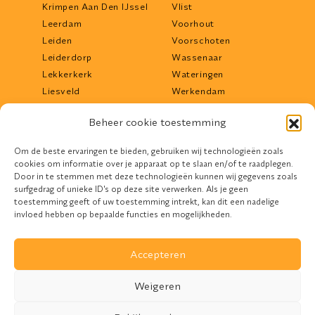
Krimpen Aan Den IJssel
Vlist
Leerdam
Voorhout
Leiden
Voorschoten
Leiderdorp
Wassenaar
Lekkerkerk
Wateringen
Liesveld
Werkendam
Lisse
Woerden
Beheer cookie toestemming
Lopik
Woudrichem
Maassluis
Zoetermeer
Om de beste ervaringen te bieden, gebruiken wij technologieën zoals
Middelharnis
Zwijndrecht
cookies om informatie over je apparaat op te slaan en/of te raadplegen.
Mijdrecht
Door in te stemmen met deze technologieën kunnen wij gegevens zoals
surfgedrag of unieke ID's op deze site verwerken. Als je geen
toestemming geeft of uw toestemming intrekt, kan dit een nadelige
invloed hebben op bepaalde functies en mogelijkheden.
Accepteren
Design door
Devife
Weigeren
REM Zonwering. © 2026. All Rights Reserved