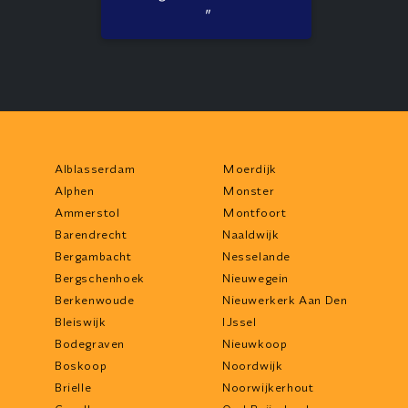
"
Alblasserdam
Moerdijk
Alphen
Monster
Ammerstol
Montfoort
Barendrecht
Naaldwijk
Bergambacht
Nesselande
Bergschenhoek
Nieuwegein
Berkenwoude
Nieuwerkerk Aan Den
Bleiswijk
IJssel
Bodegraven
Nieuwkoop
Boskoop
Noordwijk
Brielle
Noorwijkerhout