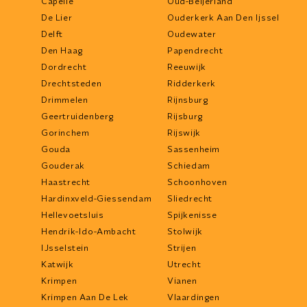
Capelle
Oud-Beijerland
De Lier
Ouderkerk Aan Den Ijssel
Delft
Oudewater
Den Haag
Papendrecht
Dordrecht
Reeuwijk
Drechtsteden
Ridderkerk
Drimmelen
Rijnsburg
Geertruidenberg
Rijsburg
Gorinchem
Rijswijk
Gouda
Sassenheim
Gouderak
Schiedam
Haastrecht
Schoonhoven
Hardinxveld-Giessendam
Sliedrecht
Hellevoetsluis
Spijkenisse
Hendrik-Ido-Ambacht
Stolwijk
IJsselstein
Strijen
Katwijk
Utrecht
Krimpen
Vianen
Krimpen Aan De Lek
Vlaardingen