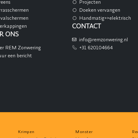
reens
Projecten
rrasschermen
Doeken vervangen
tvalschermen
Handmatig>>elektrisch
CONTACT
erkappingen
R ONS
info@remzonwering.nl
er REM Zonwering
+31 620104664
uur een bericht
Krimpen
Monster
Re