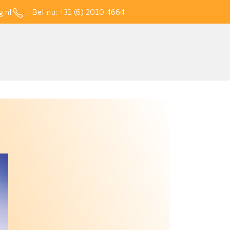
.nl
Bel nu:
+31 (6) 2010 4664