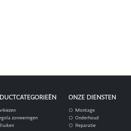
DUCTCATEGORIEËN
ONZE DIENSTEN
rkiezen
Montage
rgola zonweringen
Onderhoud
lluiken
Reparatie