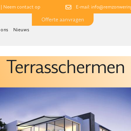
 |
Neem contact op
E-mail:
info@remzonwering
Offerte aanvragen
 ons
Nieuws
Terrasschermen