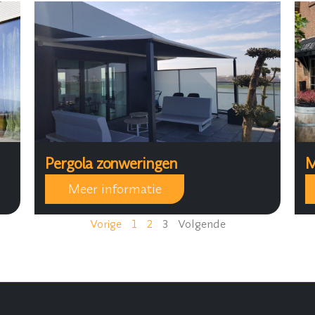
Pergola zonweringen
M
Meer informatie
Vorige
1
2
3
Volgende