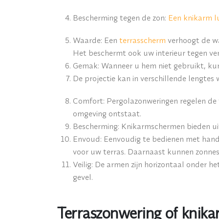
Bescherming tegen de zon
:
Een knikarm l
Waarde:
Een
terrasscherm
verhoogt de wa
Het beschermt ook uw interieur tegen ver
Gemak:
Wanneer u hem niet gebruikt, kunt
De projectie kan in verschillende lengtes
Comfort:
Pergolazonweringen regelen de 
omgeving ontstaat.
Bescherming:
Knikarmschermen bieden uit
Envoud:
Eenvoudig te bedienen met handm
voor uw terras. Daarnaast kunnen zonnes
Veilig:
De armen zijn horizontaal onder het 
gevel.
Terraszonwering of knika