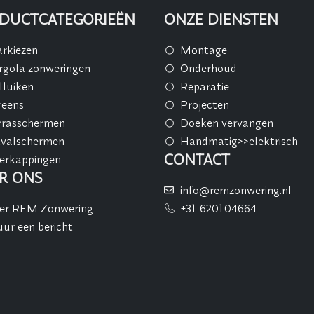
DUCTCATEGORIEËN
ONZE DIENSTEN
rkiezen
Montage
rgola zonweringen
Onderhoud
lluiken
Reparatie
reens
Projecten
rrasschermen
Doeken vervangen
tvalschermen
Handmatig>>elektrisch
CONTACT
erkappingen
R ONS
info@remzonwering.nl
er REM Zonwering
+31 620104664
uur een bericht