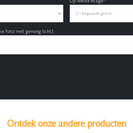
Op welke etage? *
e foto met genoeg licht)
Ontdek onze andere producten