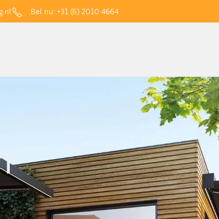
.nl
Bel nu:
+31 (6) 2010 4664
n