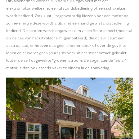
Uitvalschermen worden bij voorkeur uitgevoerd met een
elektromotor welke met een afstandsbediening of een schakelaar
wordt bediend. Ook kunt u tegenwoordig kiezen voor een motor op
zonne-energie deze wordt altijd met een handige afstandsbediening
bediend. De stroom wordt opgewekt d.m.v. een Solar paneel (meestal
op de bak van het uitvalscherm gemonteerd) die op zijn beurt een
accu oplaad, er hoeven dus geen snoeren door of over de gevel te
lopen en er wordt geen (dure) stroom uit het stopcontact gebruikt
louter de zelf opgewekte “groene” stroom. De zogenaamde “Solar”
motor is dan ook steeds vaker te vinden in de zonwering.