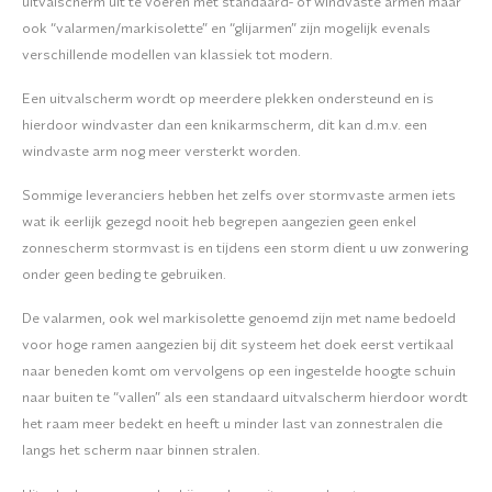
uitvalscherm uit te voeren met standaard- of windvaste armen maar
ook “valarmen/markisolette” en “glijarmen” zijn mogelijk evenals
verschillende modellen van klassiek tot modern.
Een uitvalscherm wordt op meerdere plekken ondersteund en is
hierdoor windvaster dan een knikarmscherm, dit kan d.m.v. een
windvaste arm nog meer versterkt worden.
Sommige leveranciers hebben het zelfs over stormvaste armen iets
wat ik eerlijk gezegd nooit heb begrepen aangezien geen enkel
zonnescherm stormvast is en tijdens een storm dient u uw zonwering
onder geen beding te gebruiken.
De valarmen, ook wel markisolette genoemd zijn met name bedoeld
voor hoge ramen aangezien bij dit systeem het doek eerst vertikaal
naar beneden komt om vervolgens op een ingestelde hoogte schuin
naar buiten te “vallen” als een standaard uitvalscherm hierdoor wordt
het raam meer bedekt en heeft u minder last van zonnestralen die
langs het scherm naar binnen stralen.