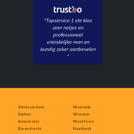
"Topservice 1 ste klas
zeer netjes en
professioneel
vriendelijke man en
kundig zeker aanbevelen
"
Alblasserdam
Moerdijk
Alphen
Monster
Ammerstol
Montfoort
Barendrecht
Naaldwijk