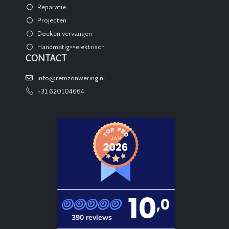
Reparatie
Projecten
Doeken vervangen
Handmatig>>elektrisch
CONTACT
info@remzonwering.nl
+31 620104664
10
,0
390 reviews