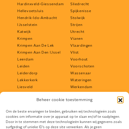
Hardinxveld-Giessendam
Sliedrecht
Hellevoetsluis
Spijkenisse
Hendrik-Ido-Ambacht
Stolwijk
IJsselstein
Strijen
Katwijk
Utrecht
Krimpen
Vianen
Krimpen Aan De Lek
Vlaardingen
Krimpen Aan Den IJssel
Vlist
Leerdam
Voorhout
Leiden
Voorschoten
Leiderdorp
Wassenaar
Lekkerkerk
Wateringen
Liesveld
Werkendam
Lisse
Woerden
Beheer cookie toestemming
Lopik
Woudrichem
Maassluis
Zoetermeer
Om de beste ervaringen te bieden, gebruiken wij technologieën zoals
Middelharnis
Zwijndrecht
cookies om informatie over je apparaat op te slaan en/of te raadplegen.
Mijdrecht
Door in te stemmen met deze technologieën kunnen wij gegevens zoals
surfgedrag of unieke ID's op deze site verwerken. Als je geen