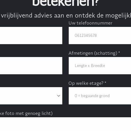
betekenen?
 vrijblijvend advies aan en ontdek de mogelijk
Uw telefoonnummer
Afmetingen (schatting) *
Op welke etage? *
e foto met genoeg licht)