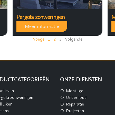
Pergola zonweringen
M
Meer informatie
Vorige
1
2
3
Volgende
DUCTCATEGORIEËN
ONZE DIENSTEN
rkiezen
Montage
rgola zonweringen
Onderhoud
lluiken
Reparatie
reens
Projecten