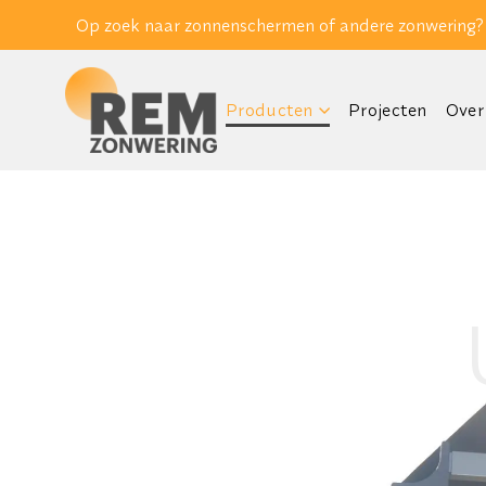
Op zoek naar zonnenschermen of andere zonwering?
Producten
Projecten
Over