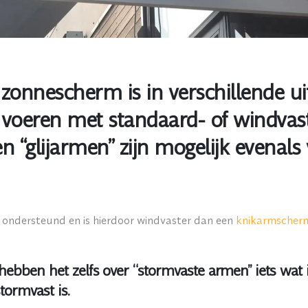
zonnescherm is in verschillende uit
e voeren met standaard- of windva
n “glijarmen” zijn mogelijk evenals
ondersteund en is hierdoor windvaster dan een
knikarmscher
bben het zelfs over “stormvaste armen” iets wat 
ormvast is.