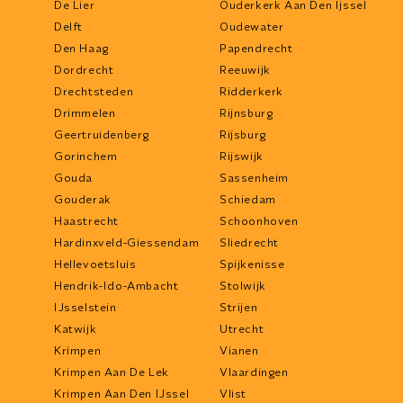
De Lier
Ouderkerk Aan Den Ijssel
Delft
Oudewater
Den Haag
Papendrecht
Dordrecht
Reeuwijk
Drechtsteden
Ridderkerk
Drimmelen
Rijnsburg
Geertruidenberg
Rijsburg
Gorinchem
Rijswijk
Gouda
Sassenheim
Gouderak
Schiedam
Haastrecht
Schoonhoven
Hardinxveld-Giessendam
Sliedrecht
Hellevoetsluis
Spijkenisse
Hendrik-Ido-Ambacht
Stolwijk
IJsselstein
Strijen
Katwijk
Utrecht
Krimpen
Vianen
Krimpen Aan De Lek
Vlaardingen
Krimpen Aan Den IJssel
Vlist