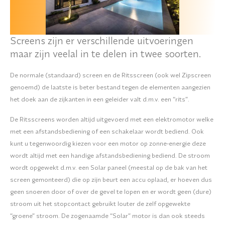
Screens zijn er verschillende uitvoeringen
maar zijn veelal in te delen in twee soorten.
De normale (standaard) screen en de Ritsscreen (ook wel Zipscreen
genoemd) de laatste is beter bestand tegen de elementen aangezien
het doek aan de zijkanten in een geleider valt d.m.v. een “rits”.
De Ritsscreens worden altijd uitgevoerd met een elektromotor welke
met een afstandsbediening of een schakelaar wordt bediend. Ook
kunt u tegenwoordig kiezen voor een motor op zonne-energie deze
wordt altijd met een handige afstandsbediening bediend. De stroom
wordt opgewekt d.m.v. een Solar paneel (meestal op de bak van het
screen gemonteerd) die op zijn beurt een accu oplaad, er hoeven dus
geen snoeren door of over de gevel te lopen en er wordt geen (dure)
stroom uit het stopcontact gebruikt louter de zelf opgewekte
“groene” stroom. De zogenaamde “Solar” motor is dan ook steeds