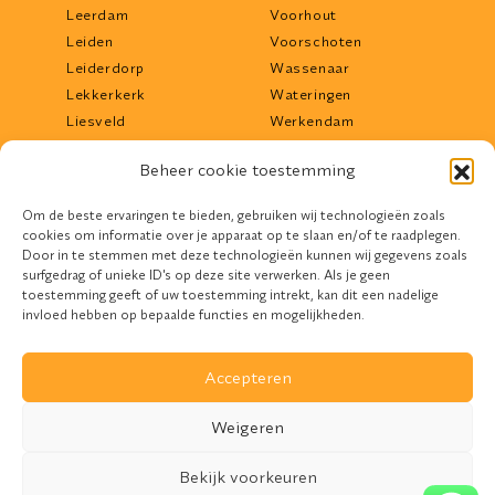
Leerdam
Voorhout
Leiden
Voorschoten
Leiderdorp
Wassenaar
Lekkerkerk
Wateringen
Liesveld
Werkendam
Lisse
Woerden
Beheer cookie toestemming
Lopik
Woudrichem
Maassluis
Zoetermeer
Om de beste ervaringen te bieden, gebruiken wij technologieën zoals
Middelharnis
Zwijndrecht
cookies om informatie over je apparaat op te slaan en/of te raadplegen.
Mijdrecht
Door in te stemmen met deze technologieën kunnen wij gegevens zoals
surfgedrag of unieke ID's op deze site verwerken. Als je geen
toestemming geeft of uw toestemming intrekt, kan dit een nadelige
invloed hebben op bepaalde functies en mogelijkheden.
Accepteren
Design door
Devife
Weigeren
REM Zonwering. © 2026. All Rights Reserved
Bekijk voorkeuren