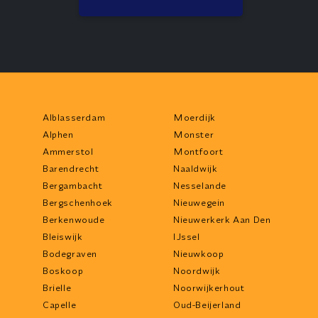
Alblasserdam
Moerdijk
Alphen
Monster
Ammerstol
Montfoort
Barendrecht
Naaldwijk
Bergambacht
Nesselande
Bergschenhoek
Nieuwegein
Berkenwoude
Nieuwerkerk Aan Den
Bleiswijk
IJssel
Bodegraven
Nieuwkoop
Boskoop
Noordwijk
Brielle
Noorwijkerhout
Capelle
Oud-Beijerland