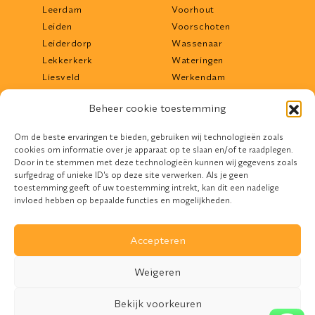
Leerdam
Voorhout
Leiden
Voorschoten
Leiderdorp
Wassenaar
Lekkerkerk
Wateringen
Liesveld
Werkendam
Lisse
Woerden
Beheer cookie toestemming
Lopik
Woudrichem
Maassluis
Zoetermeer
Om de beste ervaringen te bieden, gebruiken wij technologieën zoals
Middelharnis
Zwijndrecht
cookies om informatie over je apparaat op te slaan en/of te raadplegen.
Mijdrecht
Door in te stemmen met deze technologieën kunnen wij gegevens zoals
surfgedrag of unieke ID's op deze site verwerken. Als je geen
toestemming geeft of uw toestemming intrekt, kan dit een nadelige
invloed hebben op bepaalde functies en mogelijkheden.
Accepteren
Design door
Devife
Weigeren
REM Zonwering. © 2026. All Rights Reserved
Bekijk voorkeuren