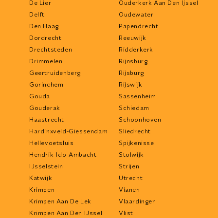
De Lier
Ouderkerk Aan Den Ijssel
Delft
Oudewater
Den Haag
Papendrecht
Dordrecht
Reeuwijk
Drechtsteden
Ridderkerk
Drimmelen
Rijnsburg
Geertruidenberg
Rijsburg
Gorinchem
Rijswijk
Gouda
Sassenheim
Gouderak
Schiedam
Haastrecht
Schoonhoven
Hardinxveld-Giessendam
Sliedrecht
Hellevoetsluis
Spijkenisse
Hendrik-Ido-Ambacht
Stolwijk
IJsselstein
Strijen
Katwijk
Utrecht
Krimpen
Vianen
Krimpen Aan De Lek
Vlaardingen
Krimpen Aan Den IJssel
Vlist