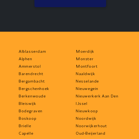
Alblasserdam
Moerdijk
Alphen
Monster
Ammerstol
Montfoort
Barendrecht
Naaldwijk
Bergambacht
Nesselande
Bergschenhoek
Nieuwegein
Berkenwoude
Nieuwerkerk Aan Den
Bleiswijk
IJssel
Bodegraven
Nieuwkoop
Boskoop
Noordwijk
Brielle
Noorwijkerhout
Capelle
Oud-Beijerland