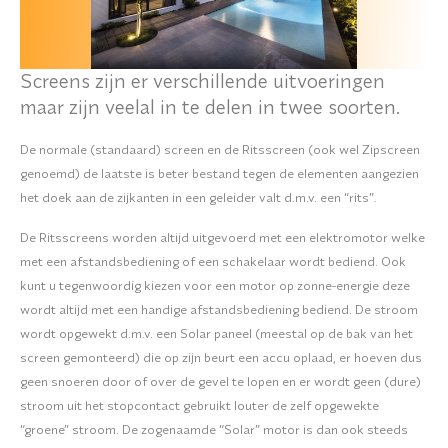
Screens zijn er verschillende uitvoeringen
maar zijn veelal in te delen in twee soorten.
De normale (standaard) screen en de Ritsscreen (ook wel Zipscreen
genoemd) de laatste is beter bestand tegen de elementen aangezien
het doek aan de zijkanten in een geleider valt d.m.v. een “rits”.
De Ritsscreens worden altijd uitgevoerd met een elektromotor welke
met een afstandsbediening of een schakelaar wordt bediend. Ook
kunt u tegenwoordig kiezen voor een motor op zonne-energie deze
wordt altijd met een handige afstandsbediening bediend. De stroom
wordt opgewekt d.m.v. een Solar paneel (meestal op de bak van het
screen gemonteerd) die op zijn beurt een accu oplaad, er hoeven dus
geen snoeren door of over de gevel te lopen en er wordt geen (dure)
stroom uit het stopcontact gebruikt louter de zelf opgewekte
“groene” stroom. De zogenaamde “Solar” motor is dan ook steeds