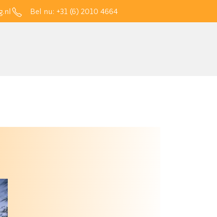
.nl
Bel nu:
+31 (6) 2010 4664