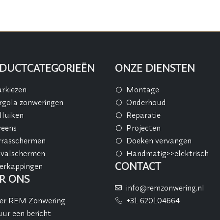
DUCTCATEGORIEËN
ONZE DIENSTEN
rkiezen
Montage
rgola zonweringen
Onderhoud
lluiken
Reparatie
reens
Projecten
rrasschermen
Doeken vervangen
tvalschermen
Handmatig>>elektrisch
CONTACT
erkappingen
R ONS
info@remzonwering.nl
er REM Zonwering
+31 620104664
uur een bericht