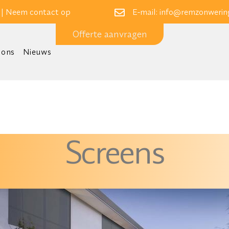
 |
Neem contact op
E-mail:
info@remzonwering
Offerte aanvragen
 ons
Nieuws
Screens