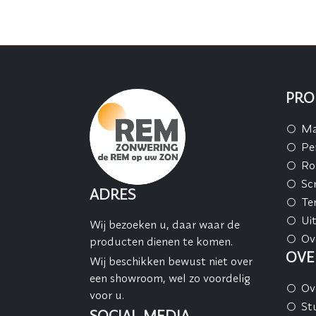
PRO
Ma
Pe
Ro
Sc
ADRES
Te
Ui
Wij bezoeken u, daar waar de
Ov
producten dienen te komen.
OVE
Wij beschikken bewust niet over
een showroom, wel zo voordelig
Ov
voor u.
St
SOCIAL MEDIA