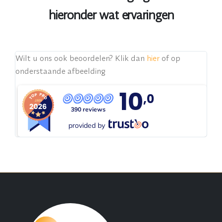
hieronder wat ervaringen
Pe
Wilt u ons ook beoordelen? Klik dan
hier
of op
Sn
onderstaande afbeelding
 de
ge
10
,0
390 reviews
provided by