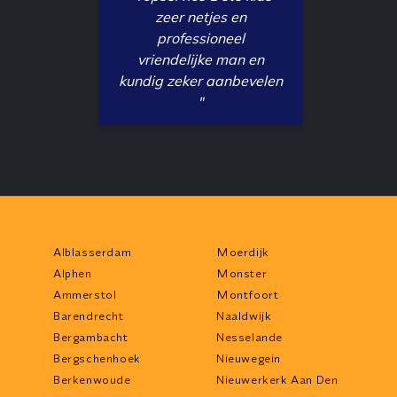
zeer netjes en
professioneel
vriendelijke man en
kundig zeker aanbevelen
"
Alblasserdam
Moerdijk
Alphen
Monster
Ammerstol
Montfoort
Barendrecht
Naaldwijk
Bergambacht
Nesselande
Bergschenhoek
Nieuwegein
Berkenwoude
Nieuwerkerk Aan Den