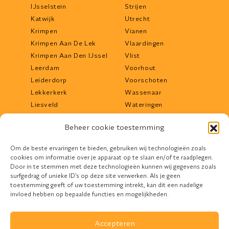
IJsselstein
Strijen
Katwijk
Utrecht
Krimpen
Vianen
Krimpen Aan De Lek
Vlaardingen
Krimpen Aan Den IJssel
Vlist
Leerdam
Voorhout
Leiderdorp
Voorschoten
Lekkerkerk
Wassenaar
Liesveld
Wateringen
Lisse
Werkendam
Beheer cookie toestemming
Lopik
Woerden
Maassluis
Woudrichem
Om de beste ervaringen te bieden, gebruiken wij technologieën zoals
Middelharnis
Zoetermeer
cookies om informatie over je apparaat op te slaan en/of te raadplegen.
Mijdrecht
Zwijndrecht
Door in te stemmen met deze technologieën kunnen wij gegevens zoals
surfgedrag of unieke ID's op deze site verwerken. Als je geen
toestemming geeft of uw toestemming intrekt, kan dit een nadelige
invloed hebben op bepaalde functies en mogelijkheden.
Accepteren