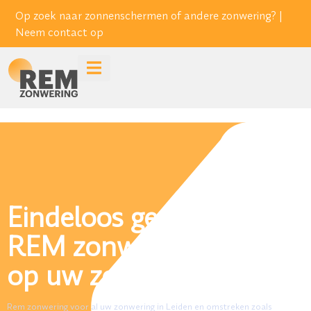
Op zoek naar zonnenschermen of andere zonwering? |
Neem contact op
Eindeloos genieten met
REM zonwering de REM
op uw zon.
Rem zonwering voor al uw zonwering in Leiden en omstreken zoals