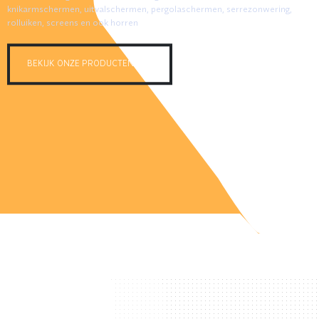
knikarmschermen, uitvalschermen, pergolaschermen, serrezonwering,
rolluiken, screens en ook horren
BEKIJK ONZE PRODUCTEN