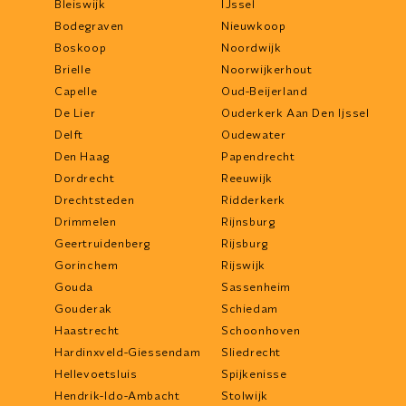
Bleiswijk
IJssel
Bodegraven
Nieuwkoop
Boskoop
Noordwijk
Brielle
Noorwijkerhout
Capelle
Oud-Beijerland
De Lier
Ouderkerk Aan Den Ijssel
Delft
Oudewater
Den Haag
Papendrecht
Dordrecht
Reeuwijk
Drechtsteden
Ridderkerk
Drimmelen
Rijnsburg
Geertruidenberg
Rijsburg
Gorinchem
Rijswijk
Gouda
Sassenheim
Gouderak
Schiedam
Haastrecht
Schoonhoven
Hardinxveld-Giessendam
Sliedrecht
Hellevoetsluis
Spijkenisse
Hendrik-Ido-Ambacht
Stolwijk