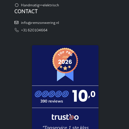
Handmatig>>elektrisch
CONTACT
info@remzonwering.nl
+31 620104664
10
,0
390 reviews
"Topservice 1 ste klas